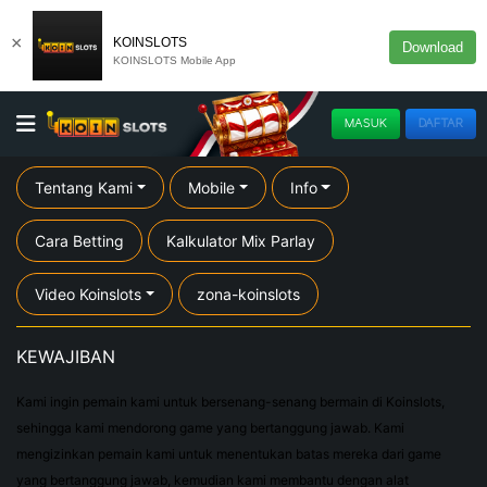
×
KOINSLOTS
Download
KOINSLOTS Mobile App
MASUK
DAFTAR
Tentang Kami
Mobile
Info
Cara Betting
Kalkulator Mix Parlay
Video Koinslots
zona-koinslots
KEWAJIBAN
Kami ingin pemain kami untuk bersenang-senang bermain di Koinslots,
sehingga kami mendorong game yang bertanggung jawab. Kami
mengizinkan pemain kami untuk menentukan batas mereka dari game
yang bertanggung jawab, kemudian kami membantu dengan alat