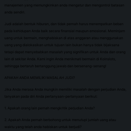
manajemen yang memungkinkan anda mengatur dan mengontrol batasan
anda sendiri.
Judi adalah bentuk hiburan, dan tidak pernah harus menempatkan beban
pada kehidupan Anda baik secara finansial maupun emosional. Meminjam
uang untuk bermain, menghabiskan di atas anggaran atau menggunakan
uang yang dialokasikan untuk tujuan lain bukan hanya tidak bijaksana
tetapi dapat menyebabkan masalah yang signifikan untuk Anda dan orang
lain di sekitar Anda. Kami ingin Anda menikmati bermain di Koinslots,
sehingga bertaruh bertanggung jawab dan bersenang-senang!
APAKAH ANDA MEMILIKI MASALAH JUDI?
Jika Anda merasa Anda mungkin memiliki masalah dengan perjudian Anda,
tanyakan pada diri Anda pertanyaan-pertanyaan berikut:
1. Apakah orang lain pernah mengkritik perjudian Anda?
2. Apakah Anda pernah berbohong untuk menutupi jumlah uang atau
waktu yang telah anda habiskan untuk berjudi?