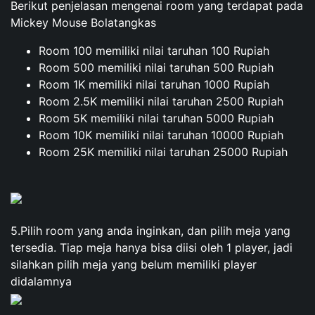
Berikut penjelasan mengenai room yang terdapat pada
Mickey Mouse Bolatangkas
Room 100 memiliki nilai taruhan 100 Rupiah
Room 500 memiliki nilai taruhan 500 Rupiah
Room 1K memiliki nilai taruhan 1000 Rupiah
Room 2.5K memiliki nilai taruhan 2500 Rupiah
Room 5K memiliki nilai taruhan 5000 Rupiah
Room 10K memiliki nilai taruhan 10000 Rupiah
Room 25K memiliki nilai taruhan 25000 Rupiah
5.Pilih room yang anda inginkan, dan pilih meja yang
tersedia. Tiap meja hanya bisa diisi oleh 1 player, jadi
silahkan pilih meja yang belum memiliki player
didalamnya