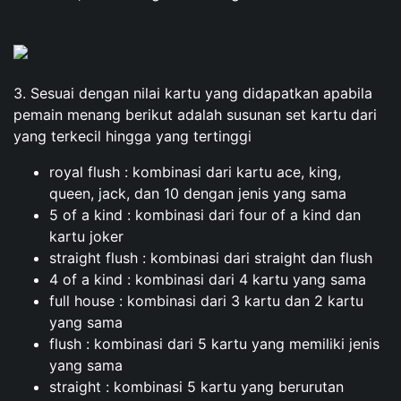
3. Sesuai dengan nilai kartu yang didapatkan apabila
pemain menang berikut adalah susunan set kartu dari
yang terkecil hingga yang tertinggi
royal flush : kombinasi dari kartu ace, king,
queen, jack, dan 10 dengan jenis yang sama
5 of a kind : kombinasi dari four of a kind dan
kartu joker
straight flush : kombinasi dari straight dan flush
4 of a kind : kombinasi dari 4 kartu yang sama
full house : kombinasi dari 3 kartu dan 2 kartu
yang sama
flush : kombinasi dari 5 kartu yang memiliki jenis
yang sama
straight : kombinasi 5 kartu yang berurutan