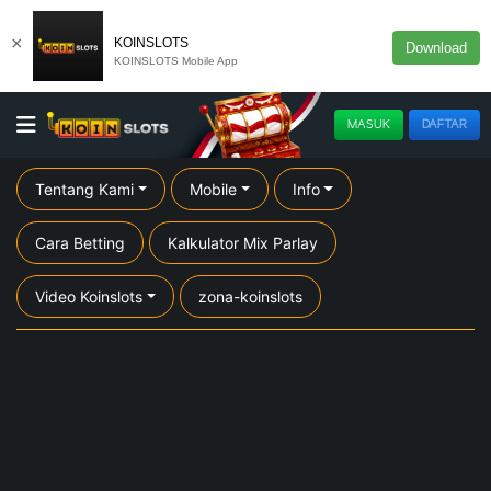
×
KOINSLOTS
Download
KOINSLOTS Mobile App
MASUK
DAFTAR
Tentang Kami
Mobile
Info
Cara Betting
Kalkulator Mix Parlay
Video Koinslots
zona-koinslots