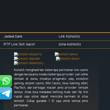
Jadwal bank
Link Koinslots
RTP Live Slot Gacor
zona-koinslots
Koinslot menghadirkan beberapa permainan live casino
dengan kerjasama melalui beberapa provider judi online
terbaik di dunia, misalnya pragmatic play, evolution
gaming, sbobet casino, WM Casino, Sexy Gaming, eBet,
PlayTech, dan berbagai macam jenis provider terbaik
lainnya. Anda bisa melalukan betting mulai dari Rp 5rb
rupiah saja untuk dapat mencoba bermain di situs
koinslot. Cukup gunakan 1 ID saja untuk semua jenis
permainan.